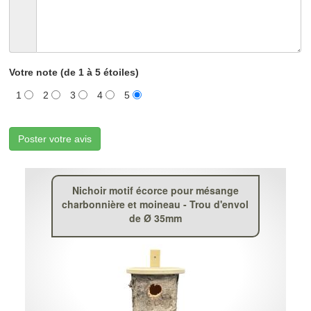
Votre note (de 1 à 5 étoiles)
1
2
3
4
5
Poster votre avis
Nichoir motif écorce pour mésange
charbonnière et moineau - Trou d'envol
de Ø 35mm