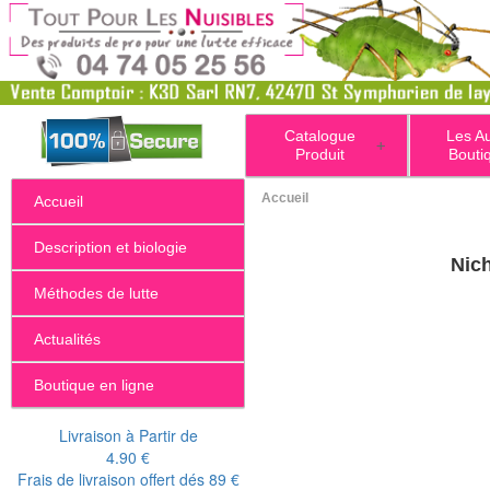
Catalogue
Les A
+
Produit
Bouti
Accueil
Accueil
Description et biologie
Nich
Méthodes de lutte
Actualités
Boutique en ligne
Livraison à Partir de
4.90 €
Frais de livraison offert dés 89 €