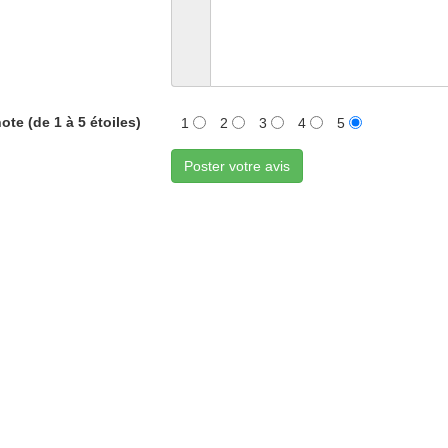
ote (de 1 à 5 étoiles)
1
2
3
4
5
Poster votre avis