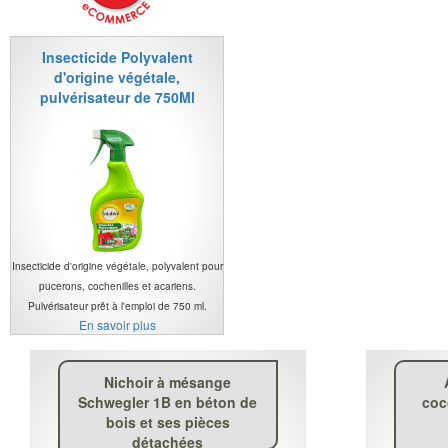
Insecticide Polyvalent
d'origine végétale,
pulvérisateur de 750Ml
Insecticide d'origine végétale, polyvalent pour
pucerons, cochenilles et acariens.
Pulvérisateur prêt à l'emploi de 750 ml.
En savoir plus
Nichoir à mésange
Schwegler 1B en béton de
coc
bois et ses pièces
détachées