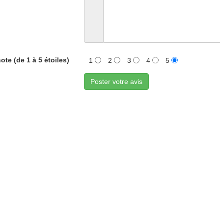
ote (de 1 à 5 étoiles)
1
2
3
4
5
Poster votre avis