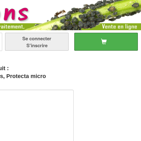
Se connecter
S'inscrire
it :
s, Protecta micro