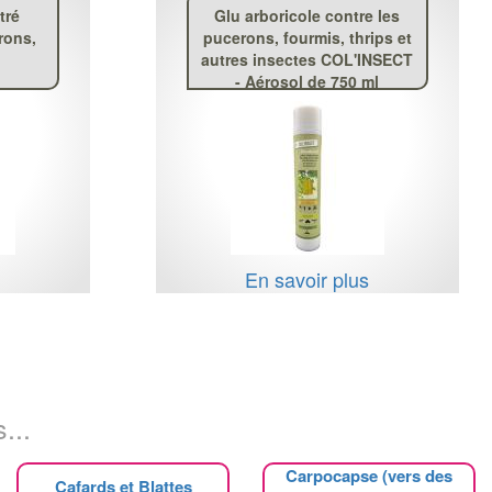
tré
Glu arboricole contre les
rons,
pucerons, fourmis, thrips et
l
autres insectes COL'INSECT
- Aérosol de 750 ml
s
En savoir plus
...
Carpocapse (vers des
Cafards et Blattes