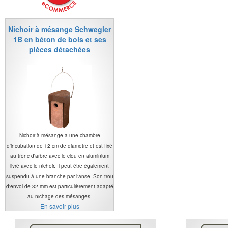
Nichoir à mésange Schwegler
1B en béton de bois et ses
pièces détachées
Nichoir à mésange a une chambre
d'incubation de 12 cm de diamètre et est fixé
au tronc d'arbre avec le clou en aluminium
livré avec le nichoir. Il peut être également
suspendu à une branche par l'anse. Son trou
d'envol de 32 mm est particulièrement adapté
au nichage des mésanges.
En savoir plus