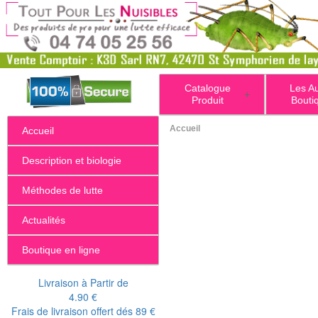
Catalogue
Les A
+
Produit
Bouti
Accueil
Accueil
Description et biologie
Méthodes de lutte
Actualités
Boutique en ligne
Livraison à Partir de
4.90 €
Frais de livraison offert dés 89 €