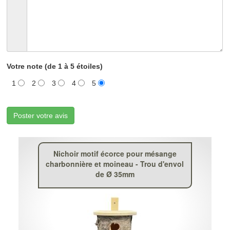
Votre note (de 1 à 5 étoiles)
1
2
3
4
5
Poster votre avis
Nichoir motif écorce pour mésange
charbonnière et moineau - Trou d'envol
de Ø 35mm