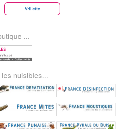
Vrillette
utique ...
les nuisibles...