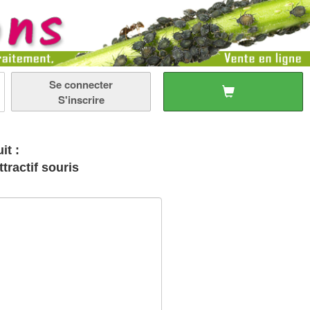
Se connecter
S'inscrire
it :
tractif souris