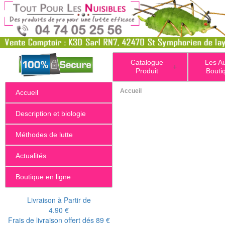
Catalogue
Les A
+
Produit
Bouti
Accueil
Accueil
Description et biologie
Méthodes de lutte
Actualités
Boutique en ligne
Livraison à Partir de
4.90 €
Frais de livraison offert dés 89 €