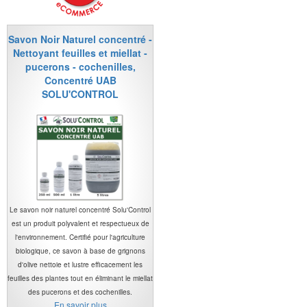
Savon Noir Naturel concentré -
Nettoyant feuilles et miellat -
pucerons - cochenilles,
Concentré UAB
SOLU'CONTROL
Le savon noir naturel concentré Solu'Control
est un produit polyvalent et respectueux de
l'environnement. Certifié pour l'agriculture
biologique, ce savon à base de grignons
d'olive nettoie et lustre efficacement les
feuilles des plantes tout en éliminant le miellat
des pucerons et des cochenilles.
En savoir plus