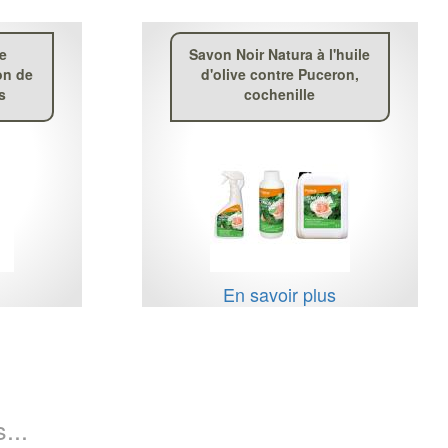
ge
Savon Noir Natura à l'huile
on de
d'olive contre Puceron,
s
cochenille
s
En savoir plus
...