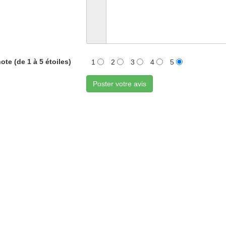
ote (de 1 à 5 étoiles)
1
2
3
4
5
Poster votre avis